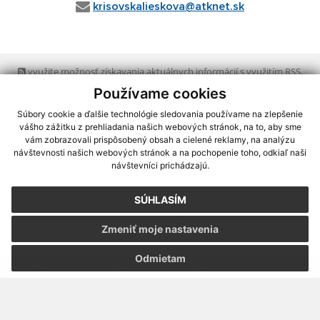
krisovskalieskova@atknet.sk
využite možnosť získavania aktuálnych informácií s využitím RSS
,
CMS systém (redakčný) systém ECHELON 2,
Mapa stránok
,
web portál
,
Používame cookies
webhosting
,
webex.digital, s.r.o.
,
domény
,
registrácia domény
,
spoločnosť webex.digital, s.r.o.
,
technický prevádzkovateľ
Súbory cookie a ďalšie technológie sledovania používame na zlepšenie
vášho zážitku z prehliadania našich webových stránok, na to, aby sme
vám zobrazovali prispôsobený obsah a cielené reklamy, na analýzu
Posledná aktualizácia:
23.07.2026
návštevnosti našich webových stránok a na pochopenie toho, odkiaľ naši
návštevníci prichádzajú.
Vytlačiť stránku
|
Vyhlásenie o prístupnosti
Autorské práva
|
Cookies
SÚHLASÍM
webdesign
|
Zmeniť moje nastavenia
Odmietam