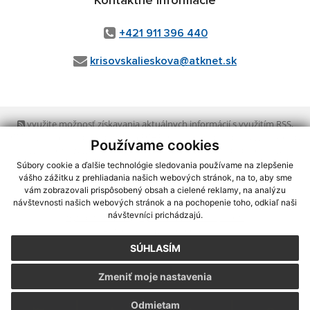
Kontaktné informácie
+421 911 396 440
krisovskalieskova@atknet.sk
využite možnosť získavania aktuálnych informácií s využitím RSS
,
CMS systém (redakčný) systém ECHELON 2,
Mapa stránok
,
web portál
,
Používame cookies
webhosting
,
webex.digital, s.r.o.
,
domény
,
registrácia domény
,
spoločnosť webex.digital, s.r.o.
,
technický prevádzkovateľ
Súbory cookie a ďalšie technológie sledovania používame na zlepšenie
vášho zážitku z prehliadania našich webových stránok, na to, aby sme
vám zobrazovali prispôsobený obsah a cielené reklamy, na analýzu
Posledná aktualizácia:
23.07.2026
návštevnosti našich webových stránok a na pochopenie toho, odkiaľ naši
návštevníci prichádzajú.
Vytlačiť stránku
|
Vyhlásenie o prístupnosti
Autorské práva
|
Cookies
SÚHLASÍM
webdesign
|
Zmeniť moje nastavenia
Odmietam